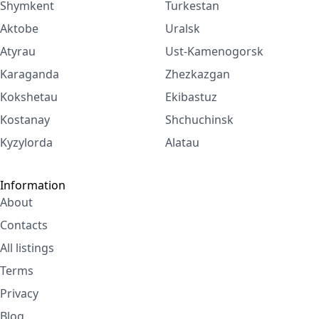
Shymkent
Turkestan
Aktobe
Uralsk
Atyrau
Ust-Kamenogorsk
Karaganda
Zhezkazgan
Kokshetau
Ekibastuz
Kostanay
Shchuchinsk
Kyzylorda
Alatau
Information
About
Contacts
All listings
Terms
Privacy
Blog