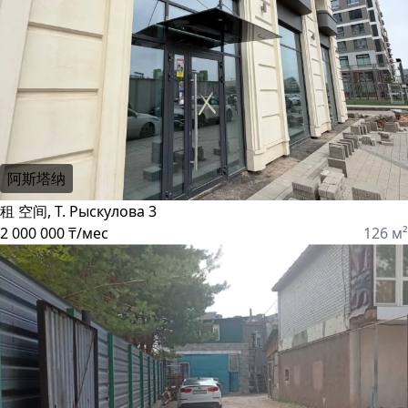
阿斯塔纳
租 空间, Т. Рыскулова 3
2 000 000 ₸/мес
126 м²