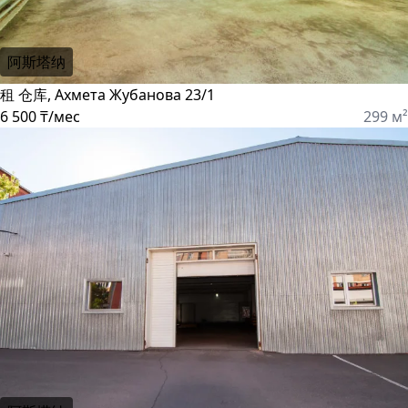
阿斯塔纳
租 仓库, Ахмета Жубанова 23/1
6 500 ₸/мес
299 м²