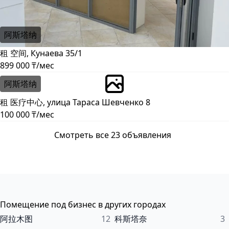
阿斯塔纳
租 空间, Кунаева 35/1
899 000 ₸/мес
阿斯塔纳
租 医疗中心, улица Тараса Шевченко 8
100 000 ₸/мес
Смотреть все 23 объявления
Помещение под бизнес в других городах
阿拉木图
12
科斯塔奈
3