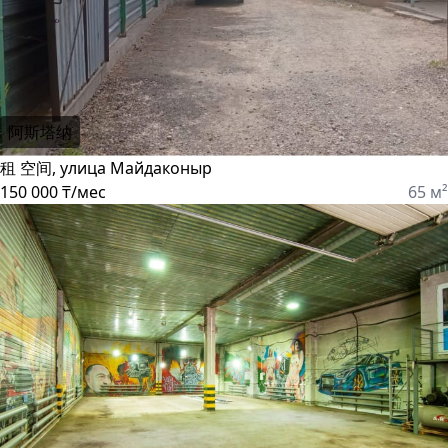
阿斯塔纳
租 空间, улица Майдаконыр
150 000 ₸/мес
65 м²