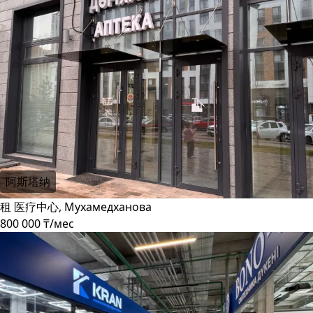
阿斯塔纳
租 医疗中心, Мухамедханова
800 000 ₸/мес