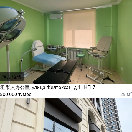
阿斯塔纳
租 私人办公室, улица Желтоксан, д.1 , НП-7
500 000 ₸/мес
25 м²