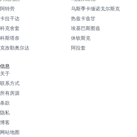
阿特劳
乌斯季卡缅诺戈尔斯克
卡拉干达
热兹卡兹甘
科克舍套
埃基巴斯图兹
科斯塔奈
休钦斯克
克孜勒奥尔达
阿拉套
信息
关于
联系方式
所有房源
条款
隐私
博客
网站地图