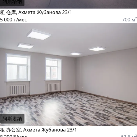
阿斯塔纳
租 仓库, Ахмета Жубанова 23/1
5 000 ₸/мес
700 м²
阿斯塔纳
租 办公室, Ахмета Жубанова 23/1