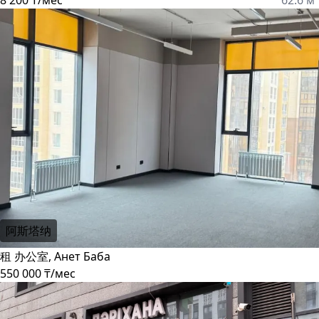
8 200 ₸/мес
62.6 м²
阿斯塔纳
租 办公室, Анет Баба
550 000 ₸/мес