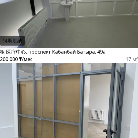
阿斯塔纳
租 医疗中心, проспект Кабанбай Батыра, 49а
200 000 ₸/мес
17 м²