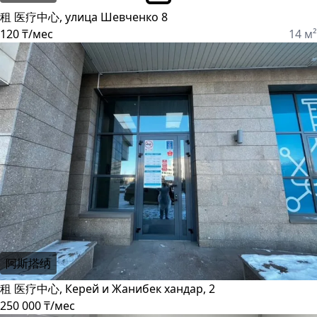
租 医疗中心, улица Шевченко 8
120 ₸/мес
14 м²
阿斯塔纳
租 医疗中心, Керей и Жанибек хандар, 2
250 000 ₸/мес