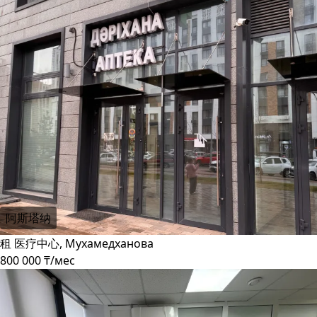
阿斯塔纳
租 医疗中心, Мухамедханова
800 000 ₸/мес