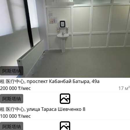
阿斯塔纳
租 医疗中心, проспект Кабанбай Батыра, 49а
200 000 ₸/мес
17 м²
阿斯塔纳
租 医疗中心, улица Тараса Шевченко 8
100 000 ₸/мес
阿斯塔纳